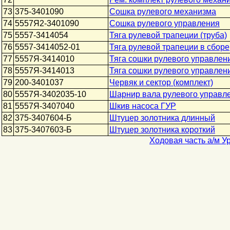
73
375-3401090
Сошка рулевого механизма
74
5557Я2-3401090
Сошка рулевого управления
75
5557-3414054
Тяга рулевой трапеции (труба)
76
5557-3414052-01
Тяга рулевой трапеции в сборе
77
5557Я-3414010
Тяга сошки рулевого управлен
78
5557Я-3414013
Тяга сошки рулевого управлени
79
200-3401037
Червяк и сектор (комплект)
80
5557Я-3402035-10
Шарнир вала рулевого управл
81
5557Я-3407040
Шкив насоса ГУР
82
375-3407604-Б
Штуцер золотника длинный
83
375-3407603-Б
Штуцер золотника короткий
Ходовая часть а/м У