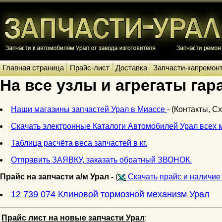
Главная страница
Прайс-лист
Доставка
Запчасти-капремон
На все узлы и агрегаты гар
Наши магазины запчастей Урал в Миассе
- (Контакты, С
Скачать электронные Каталоги Автомобилей Урал всех 
Таблица расчёта веса запчастей в кг.
Отправить ЗАЯВКУ, заказать обратный ЗВОНОК.
Прайс на запчасти а/м Урал -
(
Скачать прайс и наличие 
12 739 074 Клиновой тормозной механизм Урал
Прайс лист на новые запчасти Урал
: