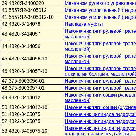
39
4320Я-3400020
Механизм рулевого управления
40
5557Я2-3405012
Механизм усилительный (гидро
41
5557Я2-3405012-10
Механизм усилительный (гидро
42
4320-3414078
Накладка муфты
Наконечник тяги рулевой трап
43
4320-3414057
масленкой)
Наконечник тяги рулевой трап
44
4320-3414056
масленкой)
Наконечник тяги рулевой трап
45
4320-3414056-10
масленкой)
Наконечник тяги рулевой трап
46
4320-3414057-10
стяжными болтами, масленкой
47
375-3003056-01
Наконечник тяги рулевой трапе
48
375-3003057-01
Наконечник тяги рулевой трапе
Наконечник тяги сошки рулевог
49
4320-3414012
масленкой)
50
4320-3414012-10
Наконечник тяги сошки (с усил
51
4320-3405075
Наконечник цилиндра гидроуси
52
4322-3405075
Наконечник цилиндра гидроусил
Наконечник цилиндра гидроусил
53
4320-3405075-10
пальцем, пыльником, гайкой, 