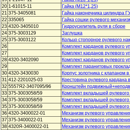
20
1-61015-11
Гайка (М12*1,25)
21
375-3405081
Гайка наконечника цилиндра Г
22
335065
Гайка сошки рулевого механизм
23
4320-3405010
Гидроусилитель руля в сборе
24
375-3003129
Заглушка
25
375-3003122
Кольцо стопорное рулевого на
26
Комплект карданов рулевого уп
27
Комплект карданов рулевого уп
28
4320-3402090
Комплект карданов рулевого у
29
Комплект паранитовых прокладо
30
4320-3430030
Корпус золотника с клапаном в
31
412-2201025-03
Крестовина рулевого кардана 
32
5557Я2-3407095/96
Кронштейн подвижный+неподви
33
375-3003058/59
Комплект вкладышей рулевого
34
375-3003058/59
Комплект вкладышей рулевого 
35
375-3003058/59
Комплект вкладышей рулевого 
36
4320-3400022-01
Механизм рулевого управления 
37
375-3400022-01
Механизм рулевого управления
38
4320Я-3400022-01
Механизм рулевого управления 