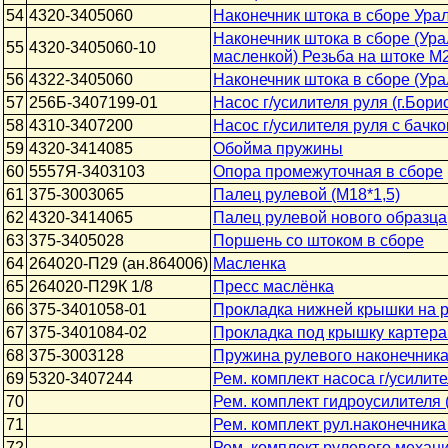
54
4320-3405060
Наконечник штока в сборе Урал
Наконечник штока в сборе (Ура
55
4320-3405060-10
масленкой) Резьба на штоке М2
56
4322-3405060
Наконечник штока в сборе (Ура
57
256Б-3407199-01
Насос г/усилителя руля (г.Бори
58
4310-3407200
Насос г/усилителя руля с бачк
59
4320-3414085
Обойма пружины
60
5557Я-3403103
Опора промежуточная в сборе
61
375-3003065
Палец рулевой (М18*1,5)
62
4320-3414065
Палец рулевой нового образца,
63
375-3405028
Поршень со штоком в сборе
64
264020-П29 (ан.864006)
Масленка
65
264020-П29К 1/8
Пресс маслёнка
66
375-3401058-01
Прокладка нижней крышки на р
67
375-3401084-02
Прокладка под крышку картера
68
375-3003128
Пружина рулевого наконечник
69
5320-3407244
Рем. комплект насоса г/усилител
70
Рем. комплект гидроусилителя 
71
Рем. комплект рул.наконечника
72
Рем. комплект рулевого механ