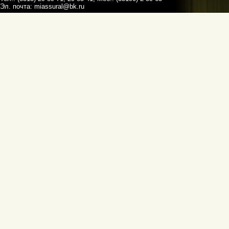
Эл. почта:
miassural@bk.ru