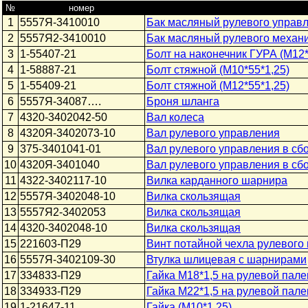
№
номер
1
5557Я-3410010
Бак масляный рулевого управ
2
5557Я2-3410010
Бак масляный рулевого механ
3
1-55407-21
Болт на наконечник ГУРА (М12*
4
1-58887-21
Болт стяжной (М10*55*1,25)
5
1-55409-21
Болт стяжной (М12*55*1,25)
6
5557Я-34087….
Броня шланга
7
4320-3402042-50
Вал колеса
8
4320Я-3402073-10
Вал рулевого управления
9
375-3401041-01
Вал рулевого управления в сб
10
4320Я-3401040
Вал рулевого управления в сб
11
4322-3402117-10
Вилка карданного шарнира
12
5557Я-3402048-10
Вилка скользящая
13
5557Я2-3402053
Вилка скользящая
14
4320-3402048-10
Вилка скользящая
15
221603-П29
Винт потайной чехла рулевого
16
5557Я-3402109-30
Втулка шлицевая с шарнирами
17
334833-П29
Гайка М18*1,5 на рулевой пале
18
334933-П29
Гайка М22*1,5 на рулевой пале
19
1-21647-11
Гайка (М10*1,25)