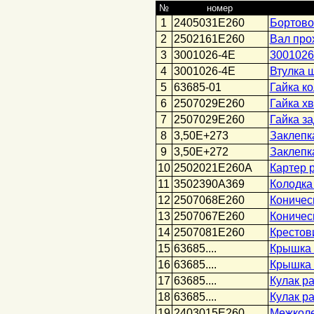
№
номер
1
2405031Е260
Бортово
2
2502161Е260
Вал про
3
3001026-4Е
3001026
4
3001026-4Е
Втулка 
5
63685-01
Гайка к
6
2507029Е260
Гайка х
7
2507029Е260
Гайка з
8
3,50E+273
Заклепк
9
3,50E+272
Заклепк
10
2502021E260A
Картер 
11
3502390А369
Колодка
12
2507068Е260
Коничес
13
2507067Е260
Коничес
14
2507081Е260
Крестов
15
63685....
Крышка 
16
63685....
Крышка 
17
63685....
Кулак ра
18
63685....
Кулак р
19
2403015Е260
Межколе