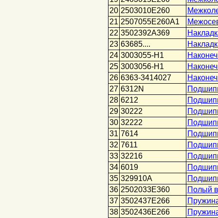
20
2503010Е260
Межколе
21
2507055Е260А1
Межосев
22
3502392А369
Накладк
23
63685....
Накладк
24
3003055-Н1
Наконеч
25
3003056-Н1
Наконеч
26
6363-3414027
Наконеч
27
6312N
Подшип
28
6212
Подшип
29
30222
Подшипн
30
32222
Подшипн
31
7614
Подшипн
32
7611
Подшипн
33
32216
Подшипн
34
6019
Подшипн
35
329910А
Подшипн
36
2502033Е360
Полый 
37
3502437Е266
Пружина
38
3502436Е266
Пружина