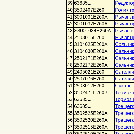
39
63685....
Редукто
40
3502407Е260
Ролик т
41
3001031Е260А
Рычаг л
42
3001032Е260А
Рычаг п
43
S3001034E260A
Рычаг тя
44
2508015Е260
Рычаг ц
45
3104025Е260А
Сальник
46
3104030Е260А
Сальник
47
2502171Е260А
Сальник
48
2502172Е260А
Сальник
49
2405021Е260
Сателли
50
2507076Е260
Сателли
51
2508012Е260
Сухарь 
52
3502471E260B
Тормозн
53
63685....
Тормозн
54
63685....
Трещетк
55
3502525E260А
Трещетк
56
3502520Е260А
Трещетк
57
3502515Е260А
Трещетк
58
3502510Е260А
Трещетк