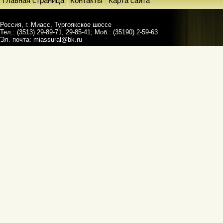
Главная страница
Контакты
Карта сайта
Россия, г. Миасс, Тургоякское шоссе
Тел.: (3513) 29-89-71, 29-85-41; Моб.: (35190) 2-59-63
Эл. почта:
miassural@bk.ru