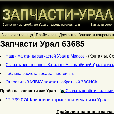
Главная страница
Прайс-лист
Доставка
Запчасти-капремон
Запчасти Урал 63685
Наши магазины запчастей Урал в Миассе
- (Контакты, С
Скачать электронные Каталоги Автомобилей Урал всех 
Таблица расчёта веса запчастей в кг.
Отправить ЗАЯВКУ, заказать обратный ЗВОНОК.
Прайс на запчасти а/м Урал -
(
Скачать прайс и наличие 
12 739 074 Клиновой тормозной механизм Урал
Прайс лист на новые запча