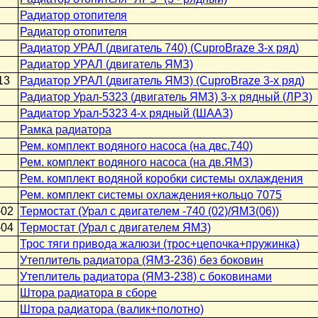
Радиатор отопителя
Радиатор отопителя
Радиатор УРАЛ (двигатель 740) (CuproBraze 3-х ряд)
Радиатор УРАЛ (двигатель ЯМЗ)
13
Радиатор УРАЛ (двигатель ЯМЗ) (CuproBraze 3-х ряд)
Радиатор Урал-5323 (двигатель ЯМЗ) 3-х рядный (ЛРЗ)
Радиатор Урал-5323 4-х рядный (ШААЗ)
Рамка радиатора
Рем. комплект водяного насоса (на двс.740)
Рем. комплект водяного насоса (на дв.ЯМЗ)
Рем. комплект водяной коробки системы охлаждения
Рем. комплект системы охлаждения+кольцо 7075
-02
Термостат (Урал с двигателем -740 (02)/ЯМЗ(06))
-04
Термостат (Урал с двигателем ЯМЗ)
Трос тяги привода жалюзи (трос+цепочка+пружинка)
Утеплитель радиатора (ЯМЗ-236) без боковин
Утеплитель радиатора (ЯМЗ-238) с боковинами
Штора радиатора в сборе
Штора радиатора (валик+полотно)