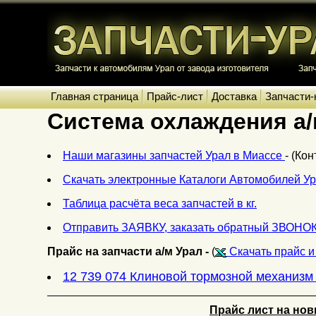
Главная страница
Прайс-лист
Доставка
Запчасти-
Система охлаждения а/
Наши магазины запчастей Урал в Миассе
- (Ко
Скачать электронные Каталоги Автомобилей Ур
Таблица расчёта веса запчастей в кг.
Отправить ЗАЯВКУ, заказать обратный ЗВОНОК
Прайс на запчасти а/м Урал -
(
Скачать прайс и 
12 739 074 Клиновой тормозной механизм
Прайс лист на нов