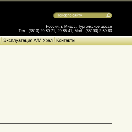
Россия, г. Миасс, Тургоякское шоссе
Тел.: (3513) 29-89-71, 29-85-41; Моб.: (35190) 2-59-63
Эксплуатация А/М Урал
Контакты