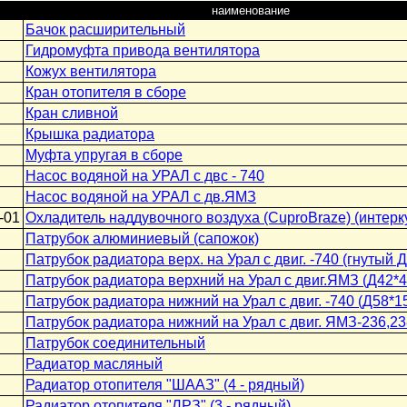
наименование
Бачок расширительный
Гидромуфта привода вентилятора
Кожух вентилятора
Кран отопителя в сборе
Кран сливной
Крышка радиатора
Муфта упругая в сборе
Насос водяной на УРАЛ с двс - 740
Насос водяной на УРАЛ с дв.ЯМЗ
-01
Охладитель наддувочного воздуха (CuproBraze) (интерк
Патрубок алюминиевый (сапожок)
Патрубок радиатора верх. на Урал с двиг. -740 (гнутый Д
Патрубок радиатора верхний на Урал с двиг.ЯМЗ (Д42*4
Патрубок радиатора нижний на Урал с двиг. -740 (Д58*1
Патрубок радиатора нижний на Урал с двиг. ЯМЗ-236,23
Патрубок соединительный
Радиатор масляный
Радиатор отопителя "ШААЗ" (4 - рядный)
Радиатор отопителя "ЛРЗ" (3 - рядный)