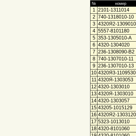
№
номер
1
2101-1311014
2
740-1318010-10
3
4320Я2-1309010
4
5557-8101180
5
353-1305010-А
6
4320-1304020
7
236-1308090-В2
8
740-1307010-11
9
236-1307010-13
10
4320Я3-1109530
11
4320Я-1303053
12
4320-1303010
13
4320Я-1303010
14
4320-1303057
15
43205-1015129
16
4320Я2-1303120
17
5323-1013010
18
4320-8101060
19
4320-8101060