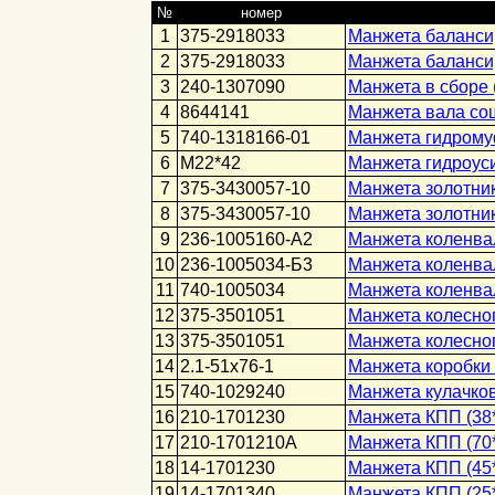
№
номер
1
375-2918033
Манжета балансир
2
375-2918033
Манжета баланси
3
240-1307090
Манжета в сборе (
4
8644141
Манжета вала сош
5
740-1318166-01
Манжета гидром
6
М22*42
Манжета гидроус
7
375-3430057-10
Манжета золотник
8
375-3430057-10
Манжета золотни
9
236-1005160-А2
Манжета коленвал
10
236-1005034-Б3
Манжета коленвал
11
740-1005034
Манжета коленвал
12
375-3501051
Манжета колесног
13
375-3501051
Манжета колесно
14
2.1-51х76-1
Манжета коробки
15
740-1029240
Манжета кулачков
16
210-1701230
Манжета КПП (38*
17
210-1701210А
Манжета КПП (70*
18
14-1701230
Манжета КПП (45*
19
14-1701340
Манжета КПП (25