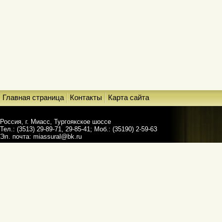
Главная страница
Контакты
Карта сайта
Россия, г. Миасс, Тургоякское шоссе
Тел.: (3513) 29-89-71, 29-85-41; Моб.: (35190) 2-59-63
Эл. почта:
miassural@bk.ru