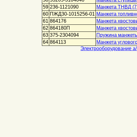
59
236-1121090
Манжета ТНВД (75
60
ПЖД30-1015256-01
Манжета топливно
61
864176
Манжета хвостови
62
864180П
Манжета хвостови
63
375-2304094
Пружина манжеты
64
864113
Манжета углового
Электрооборудование а/