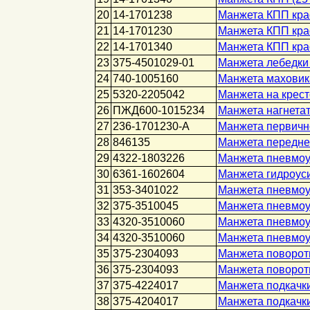
20
14-1701238
Манжета КПП крас
21
14-1701230
Манжета КПП крас
22
14-1701340
Манжета КПП крас
23
375-4501029-01
Манжета лебедки 
24
740-1005160
Манжета маховика
25
5320-2205042
Манжета на крес
26
ПЖД600-1015234
Манжета нагнетат
27
236-1701230-А
Манжета первичн
28
846135
Манжета передней
29
4322-1803226
Манжета пневмоу
30
6361-1602604
Манжета гидроус
31
353-3401022
Манжета пневмоус
32
375-3510045
Манжета пневмоу
33
4320-3510060
Манжета пневмоу
34
4320-3510060
Манжета пневмоу
35
375-2304093
Манжета поворотн
36
375-2304093
Манжета поворот
37
375-4224017
Манжета подкачк
38
375-4204017
Манжета подкачки