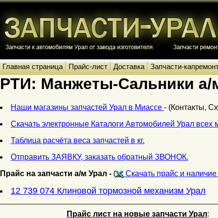
Главная страница
Прайс-лист
Доставка
Запчасти-капремон
РТИ: Манжеты-Сальники а/
Наши магазины запчастей Урал в Миассе
- (Контакты, С
Скачать электронные Каталоги Автомобилей Урал всех 
Таблица расчёта веса запчастей в кг.
Отправить ЗАЯВКУ, заказать обратный ЗВОНОК.
Прайс на запчасти а/м Урал -
(
Скачать прайс и наличие 
12 739 074 Клиновой тормозной механизм Урал
Прайс лист на новые запчасти Урал
: