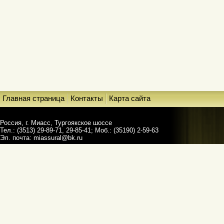
Главная страница
Контакты
Карта сайта
Россия, г. Миасс, Тургоякское шоссе
Тел.: (3513) 29-89-71, 29-85-41; Моб.: (35190) 2-59-63
Эл. почта:
miassural@bk.ru