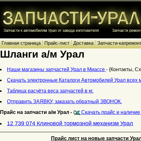
Главная страница
Прайс-лист
Доставка
Запчасти-капремон
Шланги а/м Урал
Наши магазины запчастей Урал в Миассе
- (Контакты, С
Скачать электронные Каталоги Автомобилей Урал всех 
Таблица расчёта веса запчастей в кг.
Отправить ЗАЯВКУ, заказать обратный ЗВОНОК.
Прайс на запчасти а/м Урал -
(
Скачать прайс и наличие 
12 739 074 Клиновой тормозной механизм Урал
Прайс лист на новые запчасти Ура