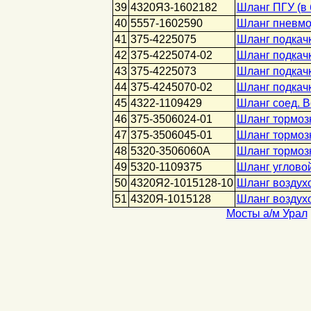
39
4320Я3-1602182
Шланг ПГУ (в 
40
5557-1602590
Шланг пневмо
41
375-4225075
Шланг подкачк
42
375-4225074-02
Шланг подкачк
43
375-4225073
Шланг подкачк
44
375-4245070-02
Шланг подкачк
45
4322-1109429
Шланг соед. В
46
375-3506024-01
Шланг тормоз
47
375-3506045-01
Шланг тормоз
48
5320-3506060А
Шланг тормоз
49
5320-1109375
Шланг углово
50
4320Я2-1015128-10
Шланг воздух
51
4320Я-1015128
Шланг воздух
Мосты а/м Урал