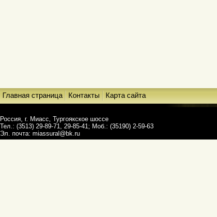
Главная страница
Контакты
Карта сайта
Россия, г. Миасс, Тургоякское шоссе
Тел.: (3513) 29-89-71, 29-85-41; Моб.: (35190) 2-59-63
Эл. почта:
miassural@bk.ru