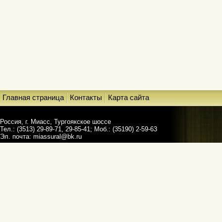
Главная страница
Контакты
Карта сайта
Россия, г. Миасс, Тургоякское шоссе
Тел.: (3513) 29-89-71, 29-85-41; Моб.: (35190) 2-59-63
Эл. почта:
miassural@bk.ru