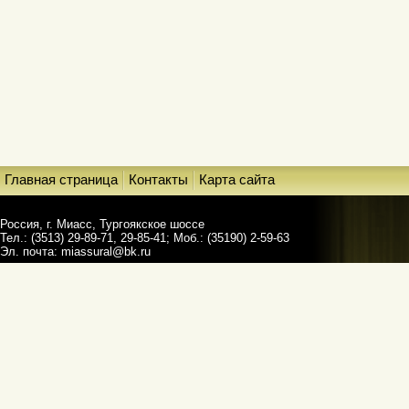
Главная страница
Контакты
Карта сайта
Россия, г. Миасс, Тургоякское шоссе
Тел.: (3513) 29-89-71, 29-85-41; Моб.: (35190) 2-59-63
Эл. почта:
miassural@bk.ru