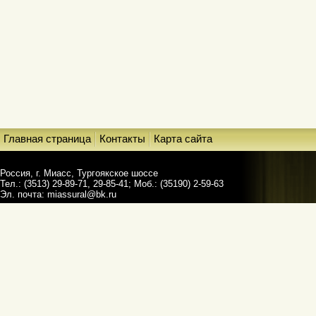
Главная страница
Контакты
Карта сайта
Россия, г. Миасс, Тургоякское шоссе
Тел.: (3513) 29-89-71, 29-85-41; Моб.: (35190) 2-59-63
Эл. почта:
miassural@bk.ru