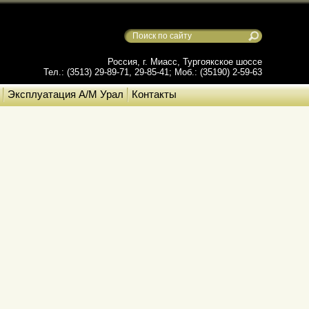
Россия, г. Миасс, Тургоякское шоссе
Тел.: (3513) 29-89-71, 29-85-41; Моб.: (35190) 2-59-63
Эксплуатация А/М Урал
Контакты