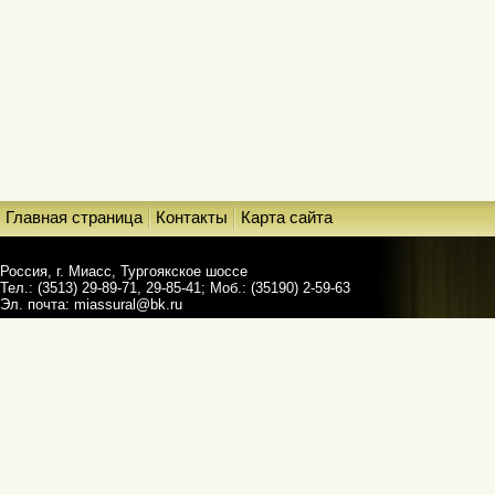
Главная страница
Контакты
Карта сайта
Россия, г. Миасс, Тургоякское шоссе
Тел.: (3513) 29-89-71, 29-85-41; Моб.: (35190) 2-59-63
Эл. почта:
miassural@bk.ru