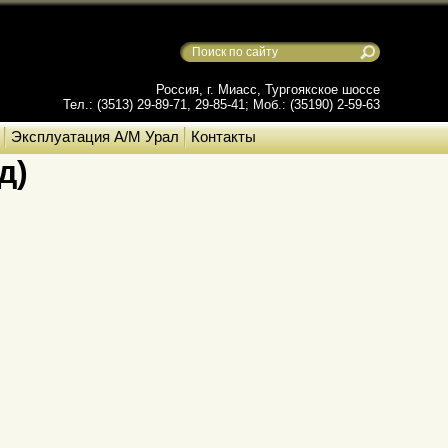
Россия, г. Миасс, Тургоякское шоссе
Тел.: (3513) 29-89-71, 29-85-41; Моб.: (35190) 2-59-63
Эксплуатация А/М Урал
Контакты
д)