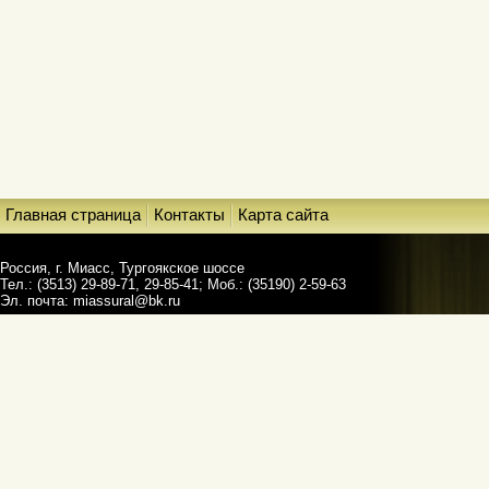
Главная страница
Контакты
Карта сайта
Россия, г. Миасс, Тургоякское шоссе
Тел.: (3513) 29-89-71, 29-85-41; Моб.: (35190) 2-59-63
Эл. почта:
miassural@bk.ru