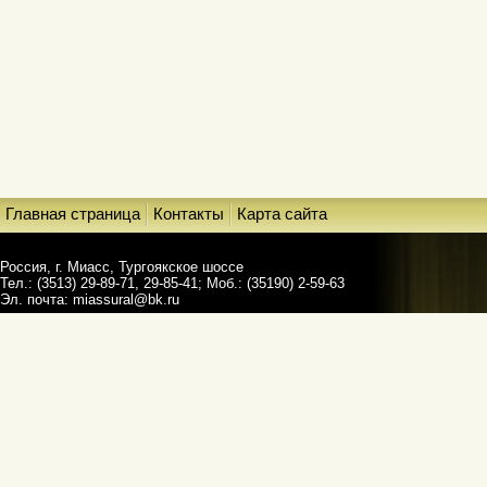
Главная страница
Контакты
Карта сайта
Россия, г. Миасс, Тургоякское шоссе
Тел.: (3513) 29-89-71, 29-85-41; Моб.: (35190) 2-59-63
Эл. почта:
miassural@bk.ru