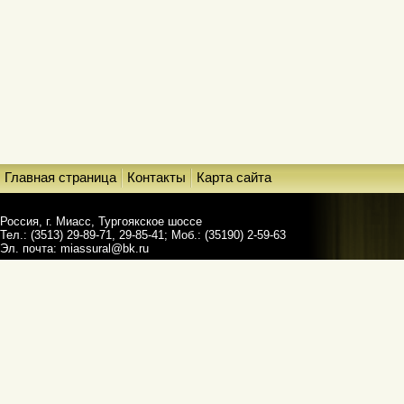
Главная страница
Контакты
Карта сайта
Россия, г. Миасс, Тургоякское шоссе
Тел.: (3513) 29-89-71, 29-85-41; Моб.: (35190) 2-59-63
Эл. почта:
miassural@bk.ru