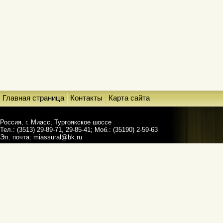
Главная страница
Контакты
Карта сайта
Россия, г. Миасс, Тургоякское шоссе
Тел.: (3513) 29-89-71, 29-85-41; Моб.: (35190) 2-59-63
Эл. почта:
miassural@bk.ru