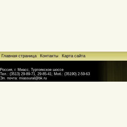
Главная страница
Контакты
Карта сайта
Россия, г. Миасс, Тургоякское шоссе
Тел.: (3513) 29-89-71, 29-85-41; Моб.: (35190) 2-59-63
Эл. почта:
miassural@bk.ru