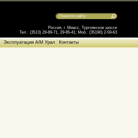
Россия, г. Миасс, Тургоякское шоссе
Тел.: (3513) 29-89-71, 29-85-41; Моб.: (35190) 2-59-63
Эксплуатация А/М Урал
Контакты